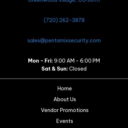
v
i
(720) 262-3878
g
a
sales@pentamixsecurity.com
t
i
Mon - Fri:
9:00 AM - 6:00 PM
o
Sat & Sun:
Closed
n
Home
About Us
Vendor Promotions
Events